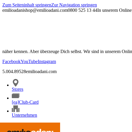
Zum Seiteninhalt springen
Zur Navigation springen
emilioadani
shop@emilioadani.com
0800 525 13 44
In unserem Online-
näher kennen. Aber überzeuge Dich selbst. Wir sind in unserem Onli
Facebook
YouTube
Instagram
5.00
4.89
528
emilioadani.com
Stores
[ea]Club-Card
Unternehmen