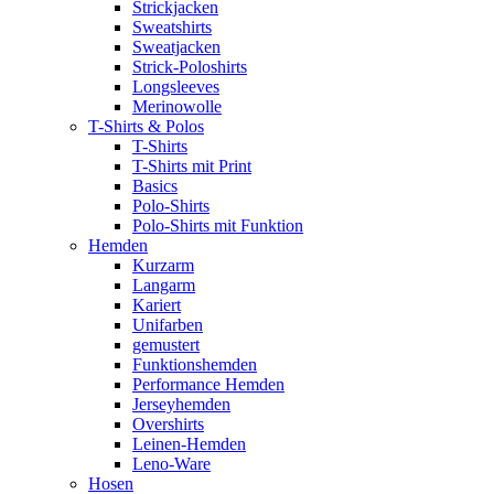
Strickjacken
Sweatshirts
Sweatjacken
Strick-Poloshirts
Longsleeves
Merinowolle
T-Shirts & Polos
T-Shirts
T-Shirts mit Print
Basics
Polo-Shirts
Polo-Shirts mit Funktion
Hemden
Kurzarm
Langarm
Kariert
Unifarben
gemustert
Funktionshemden
Performance Hemden
Jerseyhemden
Overshirts
Leinen-Hemden
Leno-Ware
Hosen