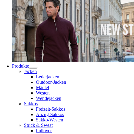
Produkte
Jacken
Lederjacken
Outdoor-Jacken
Mäntel
Westen
Wendejacken
Sakkos
Freizeit-Sakkos
Anzug-Sakkos
Sakko-Westen
Strick & Sweat
Pullover