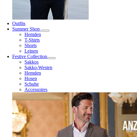
Outfits
Summer Shop
Hemden
T-Shirts
Shorts
Leinen
Festive Collection
Sakkos
Sakko-Westen
Hemden
Hosen
Schuhe
Accessoires