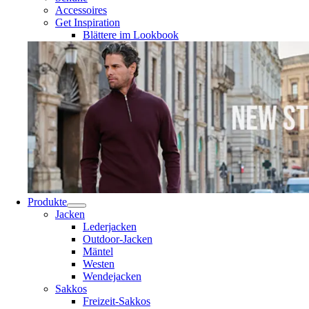
Accessoires
Get Inspiration
Blättere im Lookbook
Produkte
Jacken
Lederjacken
Outdoor-Jacken
Mäntel
Westen
Wendejacken
Sakkos
Freizeit-Sakkos