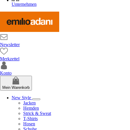
Unternehmen
Newsletter
Merkzettel
Konto
Mein Warenkorb
New Style
Jacken
Hemden
Strick & Sweat
T-Shirts
Hosen
Schuhe