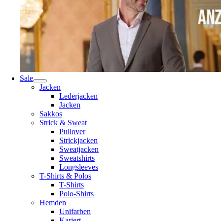
Sale
Jacken
Lederjacken
Jacken
Sakkos
Strick & Sweat
Pullover
Strickjacken
Sweatjacken
Sweatshirts
Longsleeves
T-Shirts & Polos
T-Shirts
Polo-Shirts
Hemden
Unifarben
Kariert