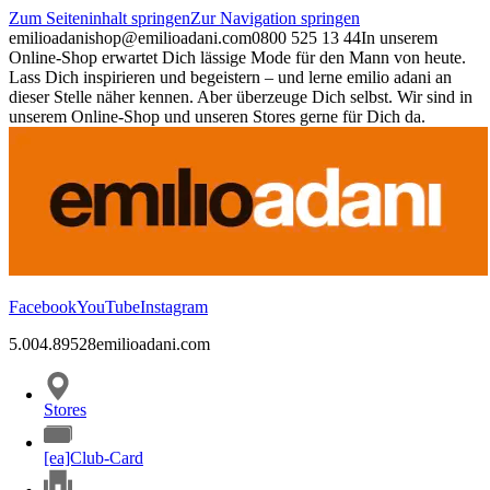
Zum Seiteninhalt springen
Zur Navigation springen
emilioadani
shop@emilioadani.com
0800 525 13 44
In unserem
Online-Shop erwartet Dich lässige Mode für den Mann von heute.
Lass Dich inspirieren und begeistern – und lerne emilio adani an
dieser Stelle näher kennen. Aber überzeuge Dich selbst. Wir sind in
unserem Online-Shop und unseren Stores gerne für Dich da.
Facebook
YouTube
Instagram
5.00
4.89
528
emilioadani.com
Stores
[ea]Club-Card