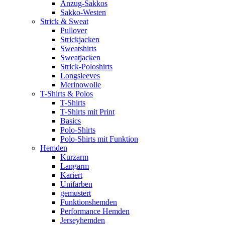
Anzug-Sakkos
Sakko-Westen
Strick & Sweat
Pullover
Strickjacken
Sweatshirts
Sweatjacken
Strick-Poloshirts
Longsleeves
Merinowolle
T-Shirts & Polos
T-Shirts
T-Shirts mit Print
Basics
Polo-Shirts
Polo-Shirts mit Funktion
Hemden
Kurzarm
Langarm
Kariert
Unifarben
gemustert
Funktionshemden
Performance Hemden
Jerseyhemden