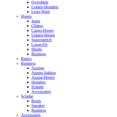
Overshirts
Leinen-Hemden
Leno-Ware
Hosen
Jeans
Chinos
Cargo-Hosen
Leinen-Hosen
Superstretch
Loose-Fit
Shorts
Business
Basics
Business
Anzüge
Anzug-Sakkos
Anzug-Hosen
Hemden
Schuhe
Accessoires
Schuhe
Boots
Sneaker
Business
Accessoires