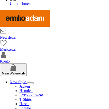
Unternehmen
Newsletter
Merkzettel
Konto
Mein Warenkorb
New Style
Jacken
Hemden
Strick & Sweat
T-Shirts
Hosen
Schuhe