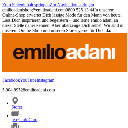
Zum Seiteninhalt springen
Zur Navigation springen
emilioadani
shop@emilioadani.com
0800 525 13 44
In unserem
Online-Shop erwartet Dich lässige Mode für den Mann von heute.
Lass Dich inspirieren und begeistern – und lerne emilio adani an
dieser Stelle näher kennen. Aber überzeuge Dich selbst. Wir sind in
unserem Online-Shop und unseren Stores gerne für Dich da.
Facebook
YouTube
Instagram
5.00
4.89
528
emilioadani.com
Stores
[ea]Club-Card