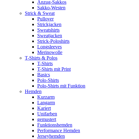
Anzug-Sakkos
Sakko-Westen
Strick & Sweat
Pullover
Strickjacken
Sweatshirts
Sweatjacken
Strick-Poloshirts
Longsleeves
Merinowolle
T-Shirts & Polos
T-Shirts
T-Shirts mit Print
Basics
Polo-Shirts
Polo-Shirts mit Funktion
Hemden
Kurzarm
Langarm
Kariert
Unifarben
gemustert
Funktionshemden
Performance Hemden
Jerseyhemden