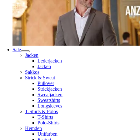
Sale
Jacken
Lederjacken
Jacken
Sakkos
Strick & Sweat
Pullover
Strickjacken
Sweatjacken
Sweatshirts
Longsleeves
T-Shirts & Polos
T-Shirts
Polo-Shirts
Hemden
Unifarben
Kariert