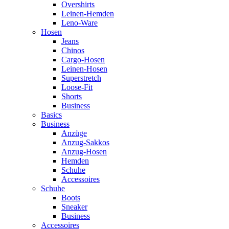
Overshirts
Leinen-Hemden
Leno-Ware
Hosen
Jeans
Chinos
Cargo-Hosen
Leinen-Hosen
Superstretch
Loose-Fit
Shorts
Business
Basics
Business
Anzüge
Anzug-Sakkos
Anzug-Hosen
Hemden
Schuhe
Accessoires
Schuhe
Boots
Sneaker
Business
Accessoires