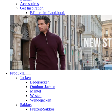
Accessoires
Get Inspiration
Blättere im Lookbook
Produkte
Jacken
Lederjacken
Outdoor-Jacken
Mäntel
Westen
Wendejacken
Sakkos
Freizeit-Sakkos