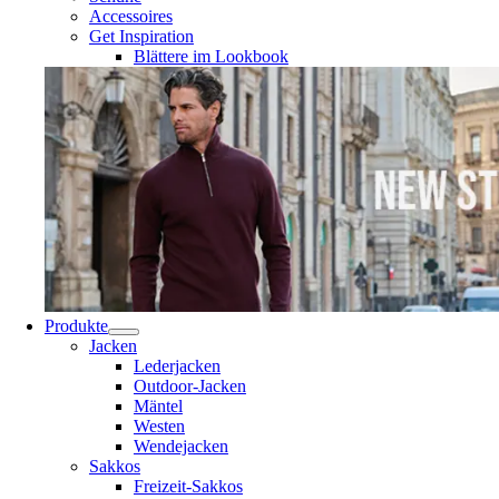
Accessoires
Get Inspiration
Blättere im Lookbook
Produkte
Jacken
Lederjacken
Outdoor-Jacken
Mäntel
Westen
Wendejacken
Sakkos
Freizeit-Sakkos