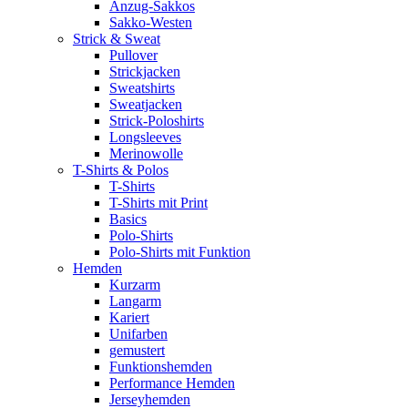
Anzug-Sakkos
Sakko-Westen
Strick & Sweat
Pullover
Strickjacken
Sweatshirts
Sweatjacken
Strick-Poloshirts
Longsleeves
Merinowolle
T-Shirts & Polos
T-Shirts
T-Shirts mit Print
Basics
Polo-Shirts
Polo-Shirts mit Funktion
Hemden
Kurzarm
Langarm
Kariert
Unifarben
gemustert
Funktionshemden
Performance Hemden
Jerseyhemden