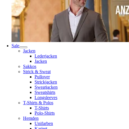
Sale
Jacken
Lederjacken
Jacken
Sakkos
Strick & Sweat
Pullover
Strickjacken
Sweatjacken
Sweatshirts
Longsleeves
T-Shirts & Polos
T-Shirts
Polo-Shirts
Hemden
Unifarben
Kariert