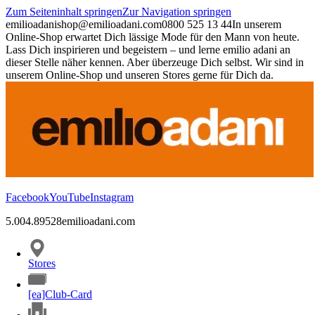
Zum Seiteninhalt springen
Zur Navigation springen
emilioadani
shop@emilioadani.com
0800 525 13 44
In unserem
Online-Shop erwartet Dich lässige Mode für den Mann von heute.
Lass Dich inspirieren und begeistern – und lerne emilio adani an
dieser Stelle näher kennen. Aber überzeuge Dich selbst. Wir sind in
unserem Online-Shop und unseren Stores gerne für Dich da.
Facebook
YouTube
Instagram
5.00
4.89
528
emilioadani.com
Stores
[ea]Club-Card