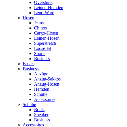
Overshirts
Leinen-Hemden
Leno-Ware
Hosen
Jeans
Chinos
Cargo-Hosen
Leinen-Hosen
Superstretch
Loose-Fit
Shorts
Business
Basics
Business
Anzüge
Anzug-Sakkos
Anzug-Hosen
Hemden
Schuhe
Accessoires
Schuhe
Boots
Sneaker
Business
Accessoires