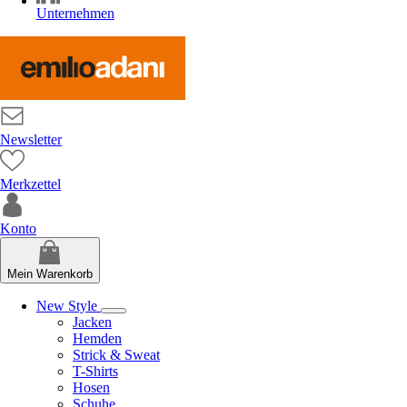
Unternehmen
Newsletter
Merkzettel
Konto
Mein Warenkorb
New Style
Jacken
Hemden
Strick & Sweat
T-Shirts
Hosen
Schuhe