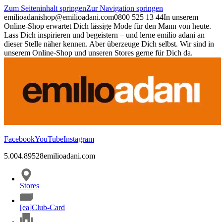
Zum Seiteninhalt springen
Zur Navigation springen
emilioadani
shop@emilioadani.com
0800 525 13 44
In unserem
Online-Shop erwartet Dich lässige Mode für den Mann von heute.
Lass Dich inspirieren und begeistern – und lerne emilio adani an
dieser Stelle näher kennen. Aber überzeuge Dich selbst. Wir sind in
unserem Online-Shop und unseren Stores gerne für Dich da.
Facebook
YouTube
Instagram
5.00
4.89
528
emilioadani.com
Stores
[ea]Club-Card