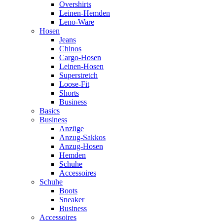
Overshirts
Leinen-Hemden
Leno-Ware
Hosen
Jeans
Chinos
Cargo-Hosen
Leinen-Hosen
Superstretch
Loose-Fit
Shorts
Business
Basics
Business
Anzüge
Anzug-Sakkos
Anzug-Hosen
Hemden
Schuhe
Accessoires
Schuhe
Boots
Sneaker
Business
Accessoires