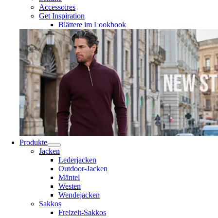
Accessoires
Get Inspiration
Blättere im Lookbook
Produkte
Jacken
Lederjacken
Outdoor-Jacken
Mäntel
Westen
Wendejacken
Sakkos
Freizeit-Sakkos