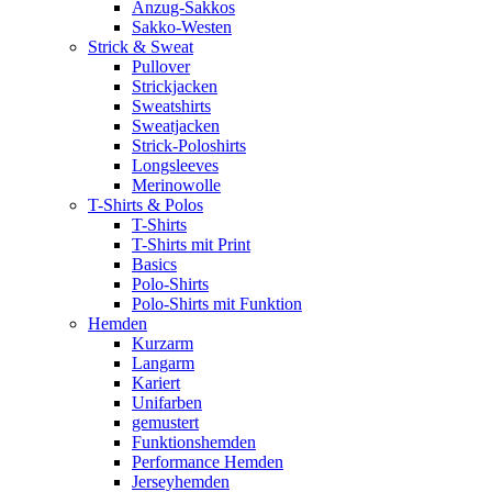
Anzug-Sakkos
Sakko-Westen
Strick & Sweat
Pullover
Strickjacken
Sweatshirts
Sweatjacken
Strick-Poloshirts
Longsleeves
Merinowolle
T-Shirts & Polos
T-Shirts
T-Shirts mit Print
Basics
Polo-Shirts
Polo-Shirts mit Funktion
Hemden
Kurzarm
Langarm
Kariert
Unifarben
gemustert
Funktionshemden
Performance Hemden
Jerseyhemden