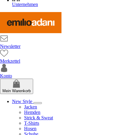
Unternehmen
Newsletter
Merkzettel
Konto
Mein Warenkorb
New Style
Jacken
Hemden
Strick & Sweat
T-Shirts
Hosen
Schuhe