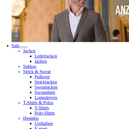
Sale
Jacken
Lederjacken
Jacken
Sakkos
Strick & Sweat
Pullover
Strickjacken
Sweatjacken
Sweatshirts
Longsleeves
T-Shirts & Polos
T-Shirts
Polo-Shirts
Hemden
Unifarben
Kariert