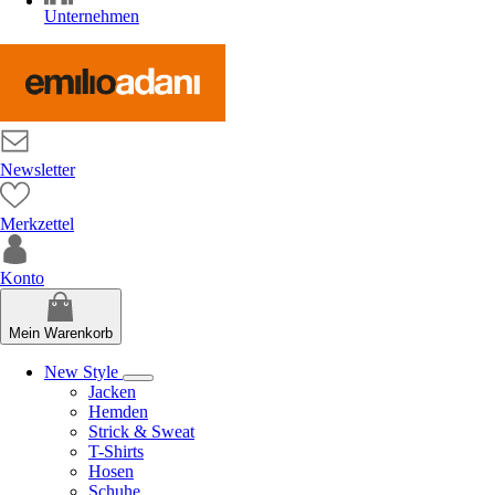
Unternehmen
Newsletter
Merkzettel
Konto
Mein Warenkorb
New Style
Jacken
Hemden
Strick & Sweat
T-Shirts
Hosen
Schuhe