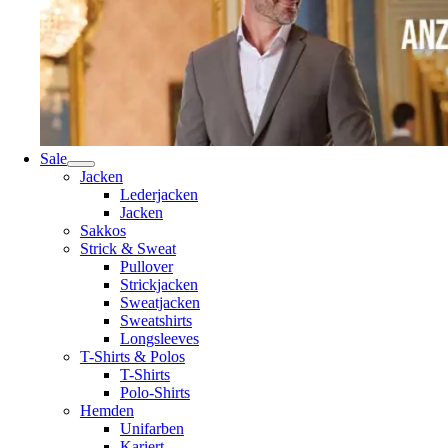
Sale
Jacken
Lederjacken
Jacken
Sakkos
Strick & Sweat
Pullover
Strickjacken
Sweatjacken
Sweatshirts
Longsleeves
T-Shirts & Polos
T-Shirts
Polo-Shirts
Hemden
Unifarben
Kariert