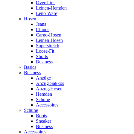
Overshirts
Leinen-Hemden
Leno-Ware
Hosen
Jeans
Chinos
Cargo-Hosen
Leinen-Hosen
Superstretch
Loose-Fit
Shorts
Business
Basics
Business
Anzüge
Anzug-Sakkos
Anzug-Hosen
Hemden
Schuhe
Accessoires
Schuhe
Boots
Sneaker
Business
Accessoires