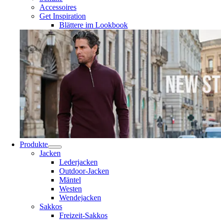
Accessoires
Get Inspiration
Blättere im Lookbook
Produkte
Jacken
Lederjacken
Outdoor-Jacken
Mäntel
Westen
Wendejacken
Sakkos
Freizeit-Sakkos