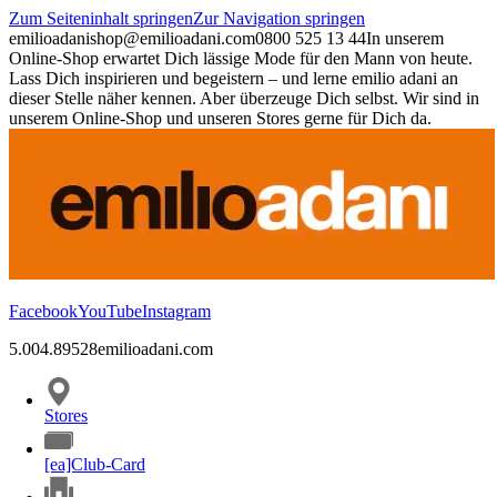
Zum Seiteninhalt springen
Zur Navigation springen
emilioadani
shop@emilioadani.com
0800 525 13 44
In unserem
Online-Shop erwartet Dich lässige Mode für den Mann von heute.
Lass Dich inspirieren und begeistern – und lerne emilio adani an
dieser Stelle näher kennen. Aber überzeuge Dich selbst. Wir sind in
unserem Online-Shop und unseren Stores gerne für Dich da.
Facebook
YouTube
Instagram
5.00
4.89
528
emilioadani.com
Stores
[ea]Club-Card