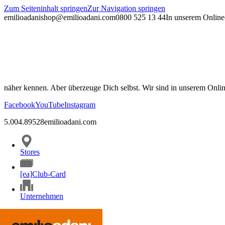
Zum Seiteninhalt springen
Zur Navigation springen
emilioadani
shop@emilioadani.com
0800 525 13 44
In unserem Online-
näher kennen. Aber überzeuge Dich selbst. Wir sind in unserem Onli
Facebook
YouTube
Instagram
5.00
4.89
528
emilioadani.com
Stores
[ea]Club-Card
Unternehmen