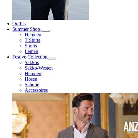
Outfits
Summer Shop
Hemden
T-Shirts
Shorts
Leinen
Festive Collection
Sakkos
Sakko-Westen
Hemden
Hosen
Schuhe
Accessoires