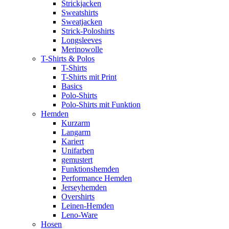
Strickjacken
Sweatshirts
Sweatjacken
Strick-Poloshirts
Longsleeves
Merinowolle
T-Shirts & Polos
T-Shirts
T-Shirts mit Print
Basics
Polo-Shirts
Polo-Shirts mit Funktion
Hemden
Kurzarm
Langarm
Kariert
Unifarben
gemustert
Funktionshemden
Performance Hemden
Jerseyhemden
Overshirts
Leinen-Hemden
Leno-Ware
Hosen