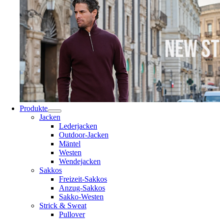
Produkte
Jacken
Lederjacken
Outdoor-Jacken
Mäntel
Westen
Wendejacken
Sakkos
Freizeit-Sakkos
Anzug-Sakkos
Sakko-Westen
Strick & Sweat
Pullover