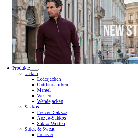
Produkte
Jacken
Lederjacken
Outdoor-Jacken
Mäntel
Westen
Wendejacken
Sakkos
Freizeit-Sakkos
Anzug-Sakkos
Sakko-Westen
Strick & Sweat
Pullover