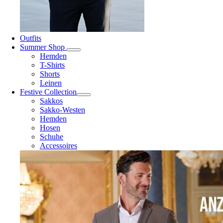
Outfits
Summer Shop
Hemden
T-Shirts
Shorts
Leinen
Festive Collection
Sakkos
Sakko-Westen
Hemden
Hosen
Schuhe
Accessoires