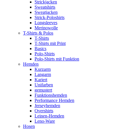
Strickjacken
Sweatshirts
Sweatjacken
Strick-Poloshirts
Longsleeves
Merinowolle
T-Shirts & Polos
T-Shirts
T-Shirts mit Print
Basics
Polo-Shirts
Polo-Shirts mit Funktion
Hemden
Kurzarm
Langarm
Kariert
Unifarben
gemustert
Funktionshemden
Performance Hemden
Jerseyhemden
Overshirts
Leinen-Hemden
Leno-Ware
Hosen