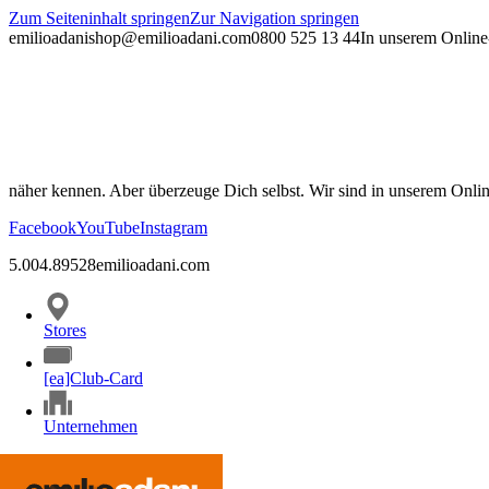
Zum Seiteninhalt springen
Zur Navigation springen
emilioadani
shop@emilioadani.com
0800 525 13 44
In unserem Online-
näher kennen. Aber überzeuge Dich selbst. Wir sind in unserem Onli
Facebook
YouTube
Instagram
5.00
4.89
528
emilioadani.com
Stores
[ea]Club-Card
Unternehmen