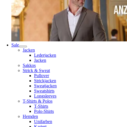
Sale
Jacken
Lederjacken
Jacken
Sakkos
Strick & Sweat
Pullover
Strickjacken
Sweatjacken
Sweatshirts
Longsleeves
T-Shirts & Polos
T-Shirts
Polo-Shirts
Hemden
Unifarben
Kariert