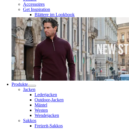
Accessoires
Get Inspiration
Blättere im Lookbook
Produkte
Jacken
Lederjacken
Outdoor-Jacken
Mäntel
Westen
Wendejacken
Sakkos
Freizeit-Sakkos