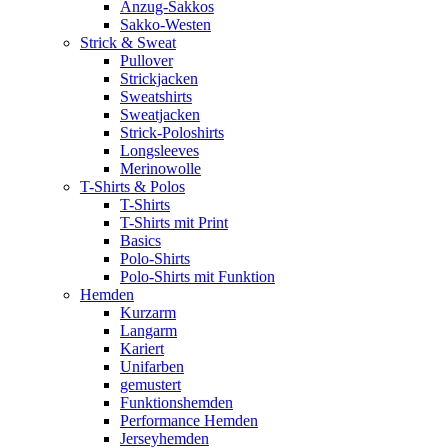
Anzug-Sakkos
Sakko-Westen
Strick & Sweat
Pullover
Strickjacken
Sweatshirts
Sweatjacken
Strick-Poloshirts
Longsleeves
Merinowolle
T-Shirts & Polos
T-Shirts
T-Shirts mit Print
Basics
Polo-Shirts
Polo-Shirts mit Funktion
Hemden
Kurzarm
Langarm
Kariert
Unifarben
gemustert
Funktionshemden
Performance Hemden
Jerseyhemden