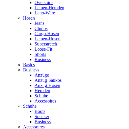
Overshirts
Leinen-Hemden
Leno-Ware
Hosen
Jeans
Chinos
Cargo-Hosen
Leinen-Hosen
Superstretch
Loose-Fit
Shorts
Business
Basics
Business
Anzüge
Anzug-Sakkos
Anzug-Hosen
Hemden
Schuhe
Accessoires
Schuhe
Boots
Sneaker
Business
Accessoires