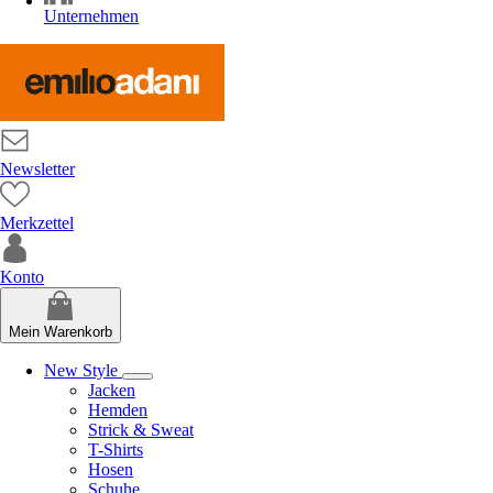
Unternehmen
Newsletter
Merkzettel
Konto
Mein Warenkorb
New Style
Jacken
Hemden
Strick & Sweat
T-Shirts
Hosen
Schuhe