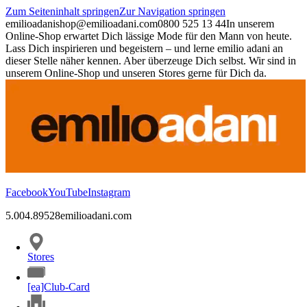
Zum Seiteninhalt springen
Zur Navigation springen
emilioadani
shop@emilioadani.com
0800 525 13 44
In unserem
Online-Shop erwartet Dich lässige Mode für den Mann von heute.
Lass Dich inspirieren und begeistern – und lerne emilio adani an
dieser Stelle näher kennen. Aber überzeuge Dich selbst. Wir sind in
unserem Online-Shop und unseren Stores gerne für Dich da.
Facebook
YouTube
Instagram
5.00
4.89
528
emilioadani.com
Stores
[ea]Club-Card