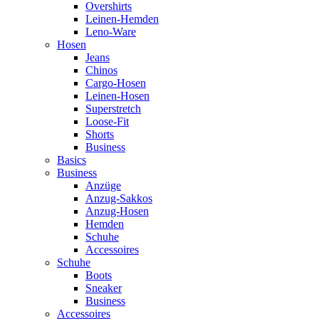
Overshirts
Leinen-Hemden
Leno-Ware
Hosen
Jeans
Chinos
Cargo-Hosen
Leinen-Hosen
Superstretch
Loose-Fit
Shorts
Business
Basics
Business
Anzüge
Anzug-Sakkos
Anzug-Hosen
Hemden
Schuhe
Accessoires
Schuhe
Boots
Sneaker
Business
Accessoires