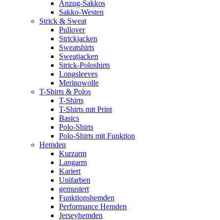
Anzug-Sakkos
Sakko-Westen
Strick & Sweat
Pullover
Strickjacken
Sweatshirts
Sweatjacken
Strick-Poloshirts
Longsleeves
Merinowolle
T-Shirts & Polos
T-Shirts
T-Shirts mit Print
Basics
Polo-Shirts
Polo-Shirts mit Funktion
Hemden
Kurzarm
Langarm
Kariert
Unifarben
gemustert
Funktionshemden
Performance Hemden
Jerseyhemden