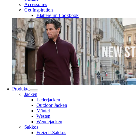
Accessoires
Get Inspiration
Blättere im Lookbook
Produkte
Jacken
Lederjacken
Outdoor-Jacken
Mäntel
Westen
Wendejacken
Sakkos
Freizeit-Sakkos