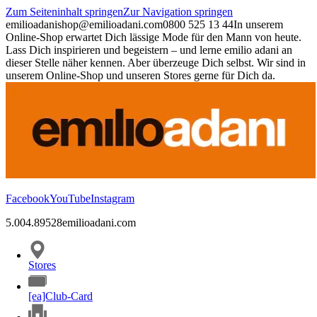
Zum Seiteninhalt springen
Zur Navigation springen
emilioadani
shop@emilioadani.com
0800 525 13 44
In unserem
Online-Shop erwartet Dich lässige Mode für den Mann von heute.
Lass Dich inspirieren und begeistern – und lerne emilio adani an
dieser Stelle näher kennen. Aber überzeuge Dich selbst. Wir sind in
unserem Online-Shop und unseren Stores gerne für Dich da.
Facebook
YouTube
Instagram
5.00
4.89
528
emilioadani.com
Stores
[ea]Club-Card