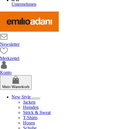
Unternehmen
Newsletter
Merkzettel
Konto
Mein Warenkorb
New Style
Jacken
Hemden
Strick & Sweat
T-Shirts
Hosen
Schuhe