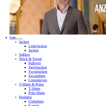
Sale
Jacken
Lederjacken
Jacken
Sakkos
Strick & Sweat
Pullover
Strickjacken
Sweatjacken
Sweatshirts
Longsleeves
T-Shirts & Polos
T-Shirts
Polo-Shirts
Hemden
Unifarben
Kariert