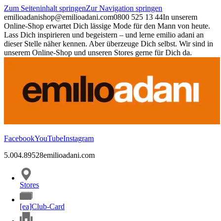
Zum Seiteninhalt springen
Zur Navigation springen
emilioadani
shop@emilioadani.com
0800 525 13 44
In unserem
Online-Shop erwartet Dich lässige Mode für den Mann von heute.
Lass Dich inspirieren und begeistern – und lerne emilio adani an
dieser Stelle näher kennen. Aber überzeuge Dich selbst. Wir sind in
unserem Online-Shop und unseren Stores gerne für Dich da.
Facebook
YouTube
Instagram
5.00
4.89
528
emilioadani.com
Stores
[ea]Club-Card