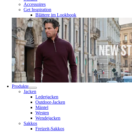
Accessoires
Get Inspiration
Blättere im Lookbook
Produkte
Jacken
Lederjacken
Outdoor-Jacken
Mäntel
Westen
Wendejacken
Sakkos
Freizeit-Sakkos