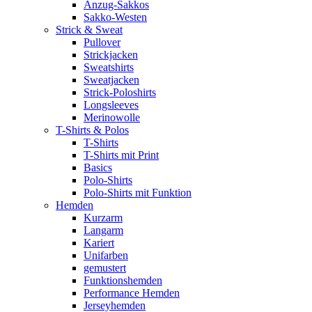
Anzug-Sakkos
Sakko-Westen
Strick & Sweat
Pullover
Strickjacken
Sweatshirts
Sweatjacken
Strick-Poloshirts
Longsleeves
Merinowolle
T-Shirts & Polos
T-Shirts
T-Shirts mit Print
Basics
Polo-Shirts
Polo-Shirts mit Funktion
Hemden
Kurzarm
Langarm
Kariert
Unifarben
gemustert
Funktionshemden
Performance Hemden
Jerseyhemden