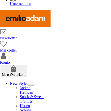
Unternehmen
Newsletter
Merkzettel
Konto
Mein Warenkorb
New Style
Jacken
Hemden
Strick & Sweat
T-Shirts
Hosen
Schuhe