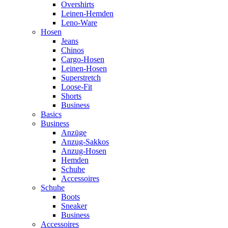
Overshirts
Leinen-Hemden
Leno-Ware
Hosen
Jeans
Chinos
Cargo-Hosen
Leinen-Hosen
Superstretch
Loose-Fit
Shorts
Business
Basics
Business
Anzüge
Anzug-Sakkos
Anzug-Hosen
Hemden
Schuhe
Accessoires
Schuhe
Boots
Sneaker
Business
Accessoires