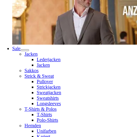
Sale
Jacken
Lederjacken
Jacken
Sakkos
Strick & Sweat
Pullover
Strickjacken
Sweatjacken
Sweatshirts
Longsleeves
T-Shirts & Polos
T-Shirts
Polo-Shirts
Hemden
Unifarben
Kariert