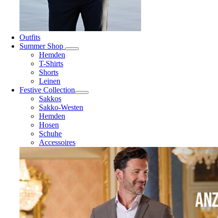
Outfits
Summer Shop
Hemden
T-Shirts
Shorts
Leinen
Festive Collection
Sakkos
Sakko-Westen
Hemden
Hosen
Schuhe
Accessoires