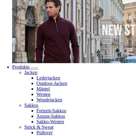
Produkte
Jacken
Lederjacken
Outdoor-Jacken
Mäntel
Westen
Wendejacken
Sakkos
Freizeit-Sakkos
Anzug-Sakkos
Sakko-Westen
Strick & Sweat
Pullover