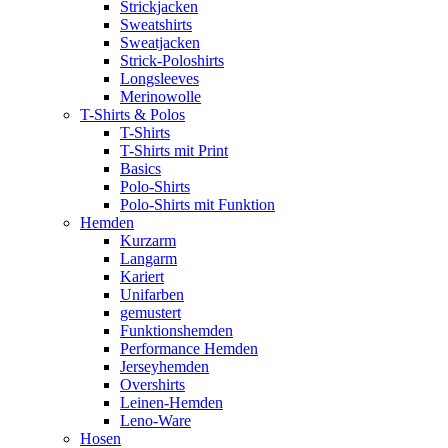
Strickjacken
Sweatshirts
Sweatjacken
Strick-Poloshirts
Longsleeves
Merinowolle
T-Shirts & Polos
T-Shirts
T-Shirts mit Print
Basics
Polo-Shirts
Polo-Shirts mit Funktion
Hemden
Kurzarm
Langarm
Kariert
Unifarben
gemustert
Funktionshemden
Performance Hemden
Jerseyhemden
Overshirts
Leinen-Hemden
Leno-Ware
Hosen