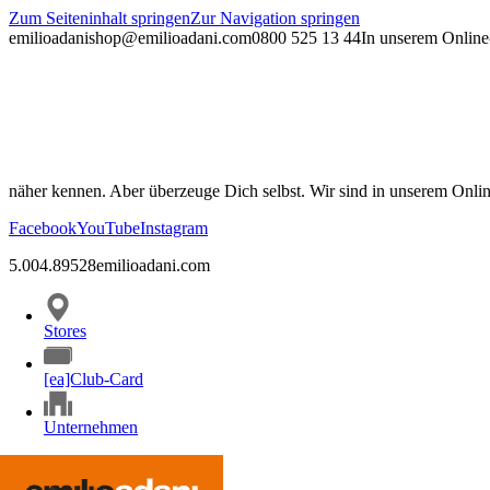
Zum Seiteninhalt springen
Zur Navigation springen
emilioadani
shop@emilioadani.com
0800 525 13 44
In unserem Online-
näher kennen. Aber überzeuge Dich selbst. Wir sind in unserem Onli
Facebook
YouTube
Instagram
5.00
4.89
528
emilioadani.com
Stores
[ea]Club-Card
Unternehmen