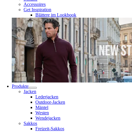
Accessoires
Get Inspiration
Blättere im Lookbook
Produkte
Jacken
Lederjacken
Outdoor-Jacken
Mäntel
Westen
Wendejacken
Sakkos
Freizeit-Sakkos