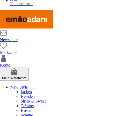
Unternehmen
Newsletter
Merkzettel
Konto
Mein Warenkorb
New Style
Jacken
Hemden
Strick & Sweat
T-Shirts
Hosen
Schuhe