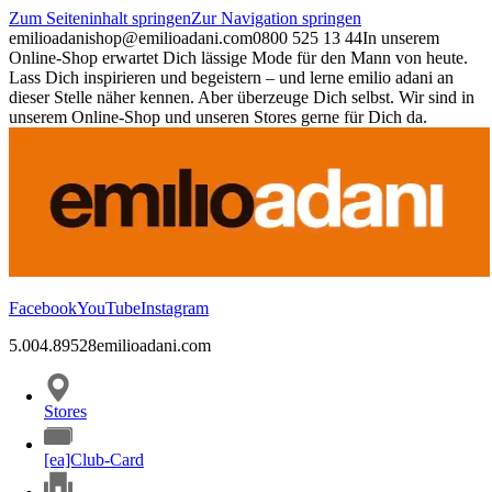
Zum Seiteninhalt springen
Zur Navigation springen
emilioadani
shop@emilioadani.com
0800 525 13 44
In unserem
Online-Shop erwartet Dich lässige Mode für den Mann von heute.
Lass Dich inspirieren und begeistern – und lerne emilio adani an
dieser Stelle näher kennen. Aber überzeuge Dich selbst. Wir sind in
unserem Online-Shop und unseren Stores gerne für Dich da.
Facebook
YouTube
Instagram
5.00
4.89
528
emilioadani.com
Stores
[ea]Club-Card