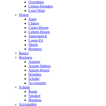
Overshirts
Leinen-Hemden
Leno-Ware
Hosen
Jeans
Chinos
Cargo-Hosen
Leinen-Hosen
Superstretch
Loose-Fit
Shorts
Business
Basics
Business
Anzüge
Anzug-Sakkos
Anzug-Hosen
Hemden
Schuhe
Accessoires
Schuhe
Boots
Sneaker
Business
Accessoires