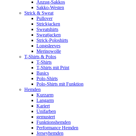
Anzug-Sakkos
Sakko-Westen
Strick & Sweat
Pullover
Strickjacken
Sweatshirts
Sweatjacken
Strick-Poloshirts
Longsleeves
Merinowolle
T-Shirts & Polos
T-Shirts
T-Shirts mit Print
Basics
Polo-Shirts
Polo-Shirts mit Funktion
Hemden
Kurzarm
Langarm
Kariert
Unifarben
gemustert
Funktionshemden
Performance Hemden
Jerseyhemden