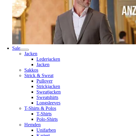
Sale
Jacken
Lederjacken
Jacken
Sakkos
Strick & Sweat
Pullover
Strickjacken
Sweatjacken
Sweatshirts
Longsleeves
T-Shirts & Polos
T-Shirts
Polo-Shirts
Hemden
Unifarben
Kariert