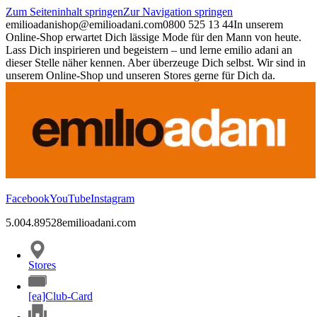
Zum Seiteninhalt springen
Zur Navigation springen
emilioadani
shop@emilioadani.com
0800 525 13 44
In unserem
Online-Shop erwartet Dich lässige Mode für den Mann von heute.
Lass Dich inspirieren und begeistern – und lerne emilio adani an
dieser Stelle näher kennen. Aber überzeuge Dich selbst. Wir sind in
unserem Online-Shop und unseren Stores gerne für Dich da.
Facebook
YouTube
Instagram
5.00
4.89
528
emilioadani.com
Stores
[ea]Club-Card