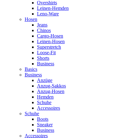
Overshirts
Leinen-Hemden
Leno-Ware
Hosen
Jeans
Chinos
Cargo-Hosen
Leinen-Hosen
Superstretch
Loose-Fit
Shorts
Business
Basics
Business
Anzüge
Anzug-Sakkos
Anzug-Hosen
Hemden
Schuhe
Accessoires
Schuhe
Boots
Sneaker
Business
Accessoires