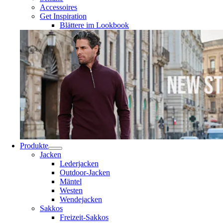
Accessoires
Get Inspiration
Blättere im Lookbook
Produkte
Jacken
Lederjacken
Outdoor-Jacken
Mäntel
Westen
Wendejacken
Sakkos
Freizeit-Sakkos