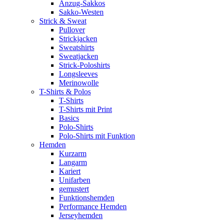
Anzug-Sakkos
Sakko-Westen
Strick & Sweat
Pullover
Strickjacken
Sweatshirts
Sweatjacken
Strick-Poloshirts
Longsleeves
Merinowolle
T-Shirts & Polos
T-Shirts
T-Shirts mit Print
Basics
Polo-Shirts
Polo-Shirts mit Funktion
Hemden
Kurzarm
Langarm
Kariert
Unifarben
gemustert
Funktionshemden
Performance Hemden
Jerseyhemden