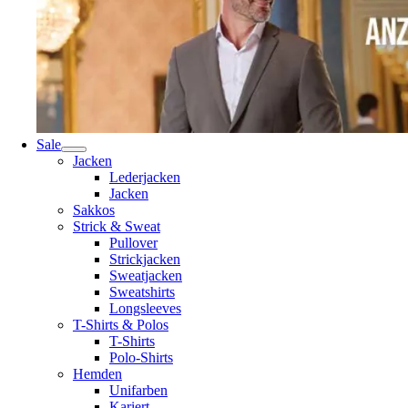
Sale
Jacken
Lederjacken
Jacken
Sakkos
Strick & Sweat
Pullover
Strickjacken
Sweatjacken
Sweatshirts
Longsleeves
T-Shirts & Polos
T-Shirts
Polo-Shirts
Hemden
Unifarben
Kariert