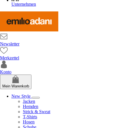
Unternehmen
Newsletter
Merkzettel
Konto
Mein Warenkorb
New Style
Jacken
Hemden
Strick & Sweat
T-Shirts
Hosen
Schuhe