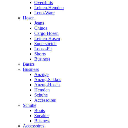
Overshirts
Leinen-Hemden
Leno-Ware
Hosen
Jeans
Chinos
Cargo-Hosen
Leinen-Hosen
Superstretch
Loose-Fit
Shorts
Business
Basics
Business
Anzüge
Anzug-Sakkos
Anzug-Hosen
Hemden
Schuhe
Accessoires
Schuhe
Boots
Sneaker
Business
Accessoires