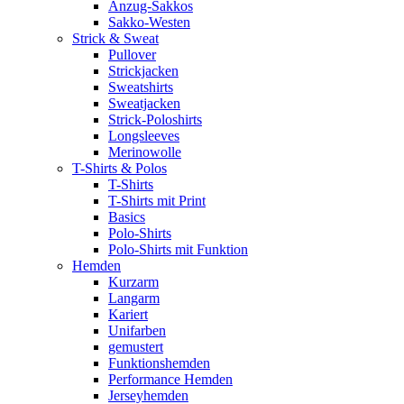
Anzug-Sakkos
Sakko-Westen
Strick & Sweat
Pullover
Strickjacken
Sweatshirts
Sweatjacken
Strick-Poloshirts
Longsleeves
Merinowolle
T-Shirts & Polos
T-Shirts
T-Shirts mit Print
Basics
Polo-Shirts
Polo-Shirts mit Funktion
Hemden
Kurzarm
Langarm
Kariert
Unifarben
gemustert
Funktionshemden
Performance Hemden
Jerseyhemden