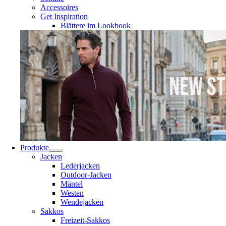
Accessoires
Get Inspiration
Blättere im Lookbook
Produkte
Jacken
Lederjacken
Outdoor-Jacken
Mäntel
Westen
Wendejacken
Sakkos
Freizeit-Sakkos