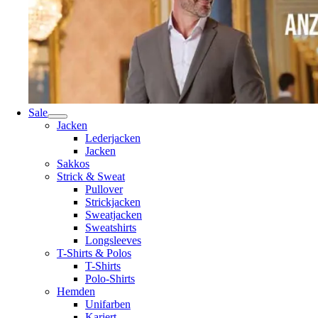
Sale
Jacken
Lederjacken
Jacken
Sakkos
Strick & Sweat
Pullover
Strickjacken
Sweatjacken
Sweatshirts
Longsleeves
T-Shirts & Polos
T-Shirts
Polo-Shirts
Hemden
Unifarben
Kariert