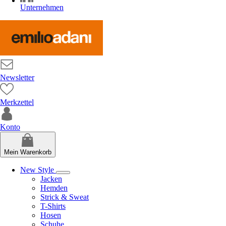
Unternehmen
Newsletter
Merkzettel
Konto
Mein Warenkorb
New Style
Jacken
Hemden
Strick & Sweat
T-Shirts
Hosen
Schuhe