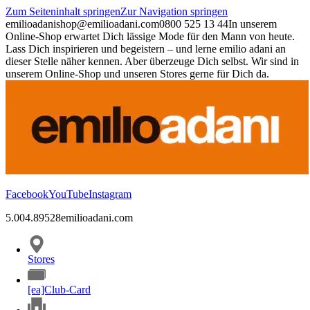
Zum Seiteninhalt springen
Zur Navigation springen
emilioadani
shop@emilioadani.com
0800 525 13 44
In unserem
Online-Shop erwartet Dich lässige Mode für den Mann von heute.
Lass Dich inspirieren und begeistern – und lerne emilio adani an
dieser Stelle näher kennen. Aber überzeuge Dich selbst. Wir sind in
unserem Online-Shop und unseren Stores gerne für Dich da.
Facebook
YouTube
Instagram
5.00
4.89
528
emilioadani.com
Stores
[ea]Club-Card