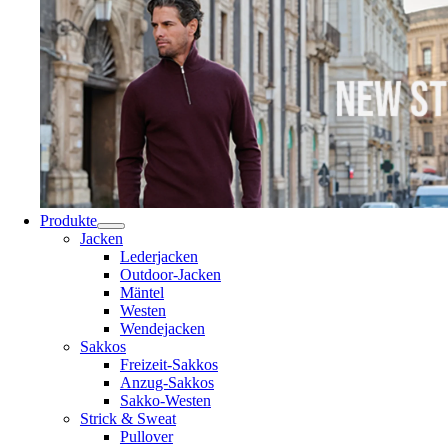
Produkte
Jacken
Lederjacken
Outdoor-Jacken
Mäntel
Westen
Wendejacken
Sakkos
Freizeit-Sakkos
Anzug-Sakkos
Sakko-Westen
Strick & Sweat
Pullover