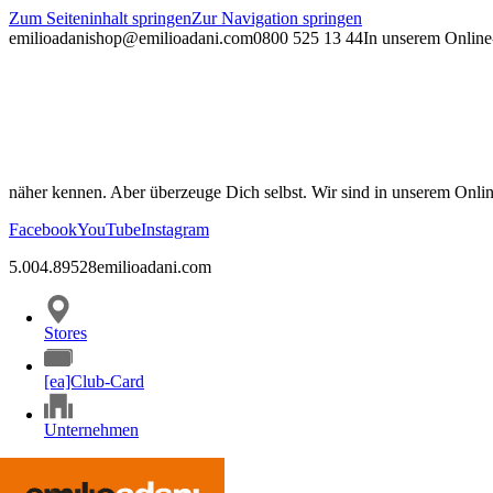
Zum Seiteninhalt springen
Zur Navigation springen
emilioadani
shop@emilioadani.com
0800 525 13 44
In unserem Online-
näher kennen. Aber überzeuge Dich selbst. Wir sind in unserem Onli
Facebook
YouTube
Instagram
5.00
4.89
528
emilioadani.com
Stores
[ea]Club-Card
Unternehmen