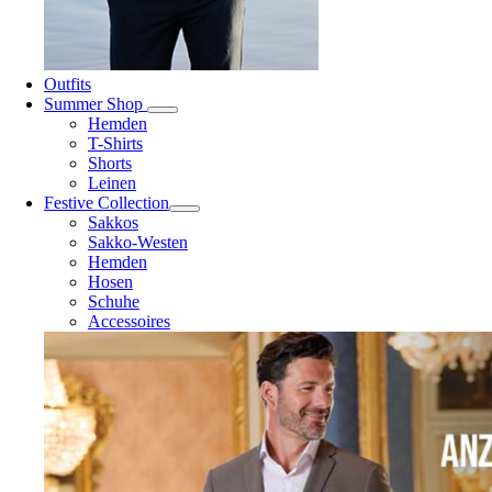
Outfits
Summer Shop
Hemden
T-Shirts
Shorts
Leinen
Festive Collection
Sakkos
Sakko-Westen
Hemden
Hosen
Schuhe
Accessoires