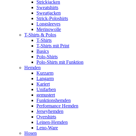
Strickjacken
Sweatshirts
Sweatjacken
Strick-Poloshirts
Longsleeves
Merinowolle
T-Shirts & Polos
T-Shirts
T-Shirts mit Print
Basics
Polo-Shirts
Polo-Shirts mit Funktion
Hemden
Kurzarm
Langarm
Kariert
Unifarben
gemustert
Funktionshemden
Performance Hemden
Jerseyhemden
Overshirts
Leinen-Hemden
Leno-Ware
Hosen