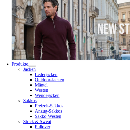
Produkte
Jacken
Lederjacken
Outdoor-Jacken
Mäntel
Westen
Wendejacken
Sakkos
Freizeit-Sakkos
Anzug-Sakkos
Sakko-Westen
Strick & Sweat
Pullover