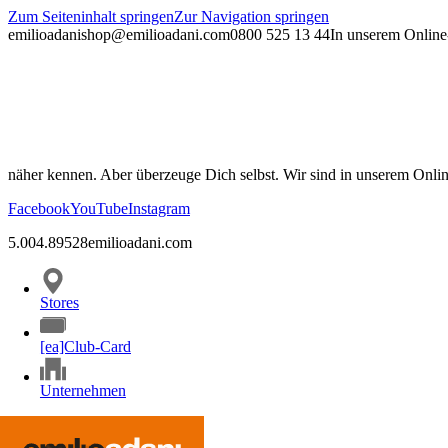
Zum Seiteninhalt springen
Zur Navigation springen
emilioadani
shop@emilioadani.com
0800 525 13 44
In unserem Online-
näher kennen. Aber überzeuge Dich selbst. Wir sind in unserem Onli
Facebook
YouTube
Instagram
5.00
4.89
528
emilioadani.com
Stores
[ea]Club-Card
Unternehmen