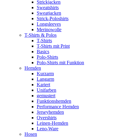
Strickjacken
Sweatshirts
Sweatjacken
Strick-Poloshirts
Longsleeves
Merinowolle
T-Shirts & Polos
T-Shirts
T-Shirts mit Print
Basics
Polo-Shirts
Polo-Shirts mit Funktion
Hemden
Kurzarm
Langarm
Kariert
Unifarben
gemustert
Funktionshemden
Performance Hemden
Jerseyhemden
Overshirts
Leinen-Hemden
Leno-Ware
Hosen