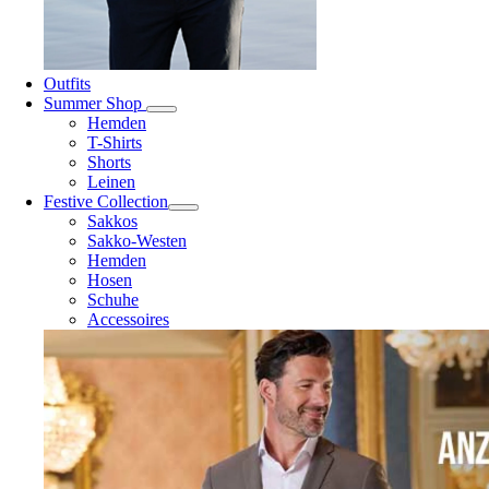
Outfits
Summer Shop
Hemden
T-Shirts
Shorts
Leinen
Festive Collection
Sakkos
Sakko-Westen
Hemden
Hosen
Schuhe
Accessoires