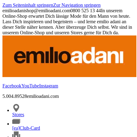
Zum Seiteninhalt springen
Zur Navigation springen
emilioadani
shop@emilioadani.com
0800 525 13 44
In unserem
Online-Shop erwartet Dich lässige Mode für den Mann von heute.
Lass Dich inspirieren und begeistern – und lerne emilio adani an
dieser Stelle näher kennen. Aber überzeuge Dich selbst. Wir sind in
unserem Online-Shop und unseren Stores gerne für Dich da.
Facebook
YouTube
Instagram
5.00
4.89
528
emilioadani.com
Stores
[ea]Club-Card