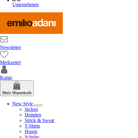
Unternehmen
Newsletter
Merkzettel
Konto
Mein Warenkorb
New Style
Jacken
Hemden
Strick & Sweat
T-Shirts
Hosen
Schuhe