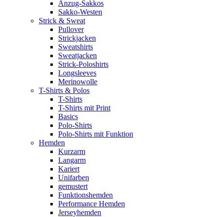
Anzug-Sakkos
Sakko-Westen
Strick & Sweat
Pullover
Strickjacken
Sweatshirts
Sweatjacken
Strick-Poloshirts
Longsleeves
Merinowolle
T-Shirts & Polos
T-Shirts
T-Shirts mit Print
Basics
Polo-Shirts
Polo-Shirts mit Funktion
Hemden
Kurzarm
Langarm
Kariert
Unifarben
gemustert
Funktionshemden
Performance Hemden
Jerseyhemden