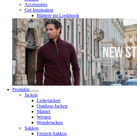
Accessoires
Get Inspiration
Blättere im Lookbook
Produkte
Jacken
Lederjacken
Outdoor-Jacken
Mäntel
Westen
Wendejacken
Sakkos
Freizeit-Sakkos