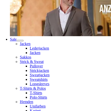
Sale
Jacken
Lederjacken
Jacken
Sakkos
Strick & Sweat
Pullover
Strickjacken
Sweatjacken
Sweatshirts
Longsleeves
T-Shirts & Polos
T-Shirts
Polo-Shirts
Hemden
Unifarben
Kariert