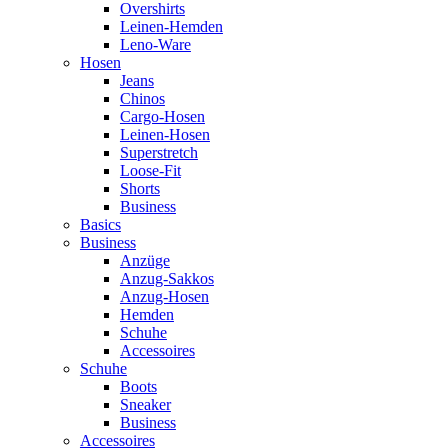
Overshirts
Leinen-Hemden
Leno-Ware
Hosen
Jeans
Chinos
Cargo-Hosen
Leinen-Hosen
Superstretch
Loose-Fit
Shorts
Business
Basics
Business
Anzüge
Anzug-Sakkos
Anzug-Hosen
Hemden
Schuhe
Accessoires
Schuhe
Boots
Sneaker
Business
Accessoires