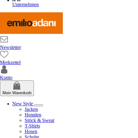
Unternehmen
Newsletter
Merkzettel
Konto
Mein Warenkorb
New Style
Jacken
Hemden
Strick & Sweat
T-Shirts
Hosen
Schuhe