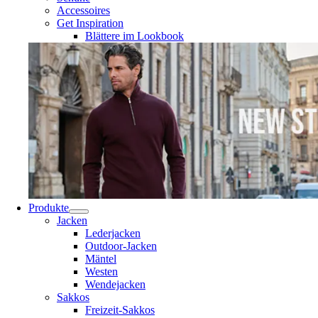
Accessoires
Get Inspiration
Blättere im Lookbook
Produkte
Jacken
Lederjacken
Outdoor-Jacken
Mäntel
Westen
Wendejacken
Sakkos
Freizeit-Sakkos