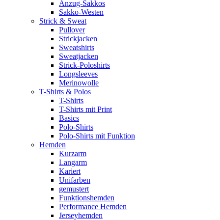
Anzug-Sakkos
Sakko-Westen
Strick & Sweat
Pullover
Strickjacken
Sweatshirts
Sweatjacken
Strick-Poloshirts
Longsleeves
Merinowolle
T-Shirts & Polos
T-Shirts
T-Shirts mit Print
Basics
Polo-Shirts
Polo-Shirts mit Funktion
Hemden
Kurzarm
Langarm
Kariert
Unifarben
gemustert
Funktionshemden
Performance Hemden
Jerseyhemden