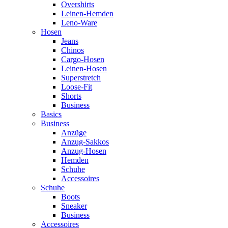
Overshirts
Leinen-Hemden
Leno-Ware
Hosen
Jeans
Chinos
Cargo-Hosen
Leinen-Hosen
Superstretch
Loose-Fit
Shorts
Business
Basics
Business
Anzüge
Anzug-Sakkos
Anzug-Hosen
Hemden
Schuhe
Accessoires
Schuhe
Boots
Sneaker
Business
Accessoires