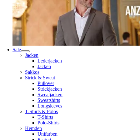
Sale
Jacken
Lederjacken
Jacken
Sakkos
Strick & Sweat
Pullover
Strickjacken
Sweatjacken
Sweatshirts
Longsleeves
T-Shirts & Polos
T-Shirts
Polo-Shirts
Hemden
Unifarben
Kariert