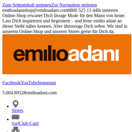
Zum Seiteninhalt springen
Zur Navigation springen
emilioadani
shop@emilioadani.com
0800 525 13 44
In unserem
Online-Shop erwartet Dich lässige Mode für den Mann von heute.
Lass Dich inspirieren und begeistern – und lerne emilio adani an
dieser Stelle näher kennen. Aber überzeuge Dich selbst. Wir sind in
unserem Online-Shop und unseren Stores gerne für Dich da.
Facebook
YouTube
Instagram
5.00
4.89
528
emilioadani.com
Stores
[ea]Club-Card