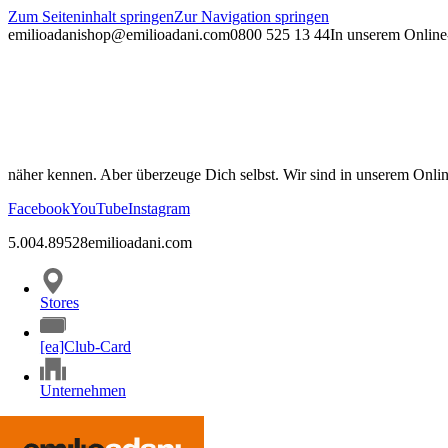
Zum Seiteninhalt springen
Zur Navigation springen
emilioadani
shop@emilioadani.com
0800 525 13 44
In unserem Online-
näher kennen. Aber überzeuge Dich selbst. Wir sind in unserem Onli
Facebook
YouTube
Instagram
5.00
4.89
528
emilioadani.com
Stores
[ea]Club-Card
Unternehmen