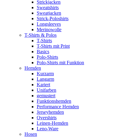
Strickjacken
Sweatshirts
Sweatjacken
Strick-Poloshirts
Longsleeves
Merinowolle
T-Shirts & Polos
T-Shirts
T-Shirts mit Print
Basics
Polo-Shirts
Polo-Shirts mit Funktion
Hemden
Kurzarm
Langarm
Kariert
Unifarben
gemustert
Funktionshemden
Performance Hemden
Jerseyhemden
Overshirts
Leinen-Hemden
Leno-Ware
Hosen