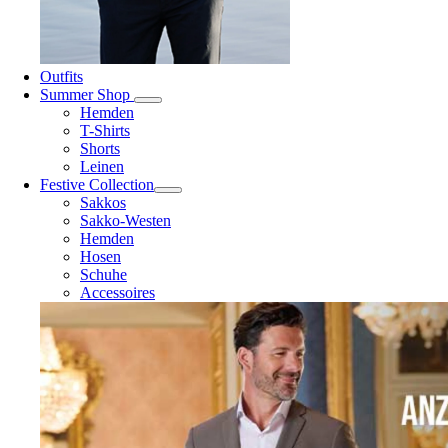
Outfits
Summer Shop
Hemden
T-Shirts
Shorts
Leinen
Festive Collection
Sakkos
Sakko-Westen
Hemden
Hosen
Schuhe
Accessoires