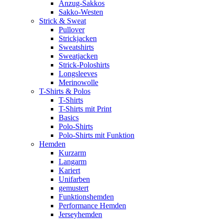
Anzug-Sakkos
Sakko-Westen
Strick & Sweat
Pullover
Strickjacken
Sweatshirts
Sweatjacken
Strick-Poloshirts
Longsleeves
Merinowolle
T-Shirts & Polos
T-Shirts
T-Shirts mit Print
Basics
Polo-Shirts
Polo-Shirts mit Funktion
Hemden
Kurzarm
Langarm
Kariert
Unifarben
gemustert
Funktionshemden
Performance Hemden
Jerseyhemden