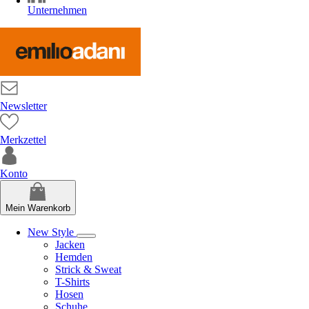
Unternehmen
Newsletter
Merkzettel
Konto
Mein Warenkorb
New Style
Jacken
Hemden
Strick & Sweat
T-Shirts
Hosen
Schuhe