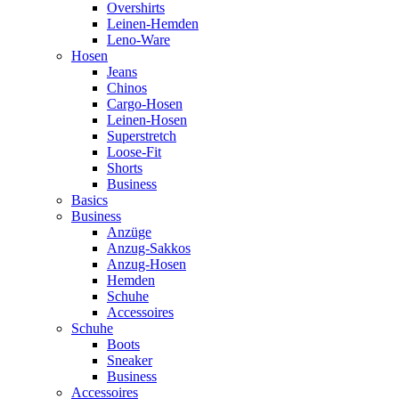
Overshirts
Leinen-Hemden
Leno-Ware
Hosen
Jeans
Chinos
Cargo-Hosen
Leinen-Hosen
Superstretch
Loose-Fit
Shorts
Business
Basics
Business
Anzüge
Anzug-Sakkos
Anzug-Hosen
Hemden
Schuhe
Accessoires
Schuhe
Boots
Sneaker
Business
Accessoires