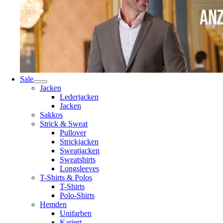
Sale
Jacken
Lederjacken
Jacken
Sakkos
Strick & Sweat
Pullover
Strickjacken
Sweatjacken
Sweatshirts
Longsleeves
T-Shirts & Polos
T-Shirts
Polo-Shirts
Hemden
Unifarben
Kariert