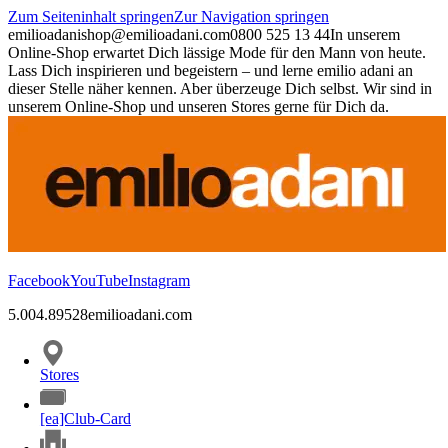
Zum Seiteninhalt springen
Zur Navigation springen
emilioadani
shop@emilioadani.com
0800 525 13 44
In unserem
Online-Shop erwartet Dich lässige Mode für den Mann von heute.
Lass Dich inspirieren und begeistern – und lerne emilio adani an
dieser Stelle näher kennen. Aber überzeuge Dich selbst. Wir sind in
unserem Online-Shop und unseren Stores gerne für Dich da.
Facebook
YouTube
Instagram
5.00
4.89
528
emilioadani.com
Stores
[ea]Club-Card