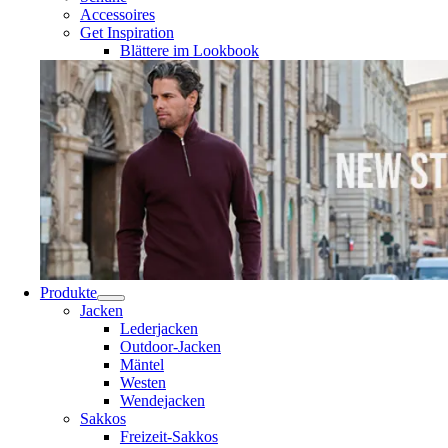
Accessoires
Get Inspiration
Blättere im Lookbook
Produkte
Jacken
Lederjacken
Outdoor-Jacken
Mäntel
Westen
Wendejacken
Sakkos
Freizeit-Sakkos