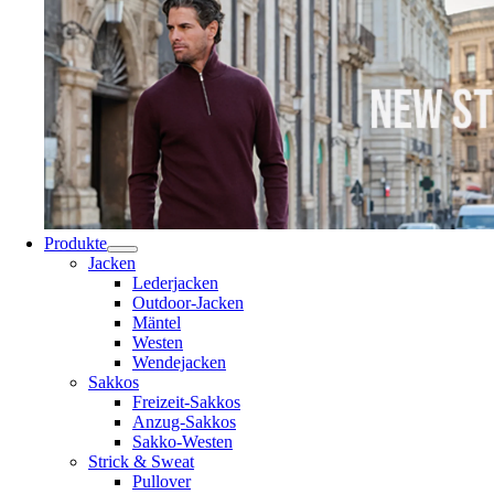
Produkte
Jacken
Lederjacken
Outdoor-Jacken
Mäntel
Westen
Wendejacken
Sakkos
Freizeit-Sakkos
Anzug-Sakkos
Sakko-Westen
Strick & Sweat
Pullover