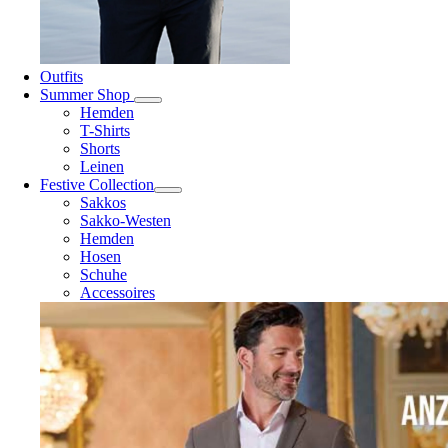
Outfits
Summer Shop
Hemden
T-Shirts
Shorts
Leinen
Festive Collection
Sakkos
Sakko-Westen
Hemden
Hosen
Schuhe
Accessoires