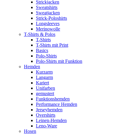
Strickjacken
Sweatshirts
Sweatjacken
Strick-Poloshirts
Longsleeves
Merinowolle
T-Shirts & Polos
T-Shirts
T-Shirts mit Print
Basics
Polo-Shirts
Polo-Shirts mit Funktion
Hemden
Kurzarm
Langarm
Kariert
Unifarben
gemustert
Funktionshemden
Performance Hemden
Jerseyhemden
Overshirts
Leinen-Hemden
Leno-Ware
Hosen