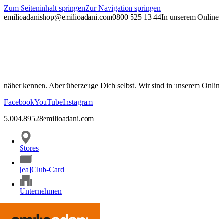
Zum Seiteninhalt springen
Zur Navigation springen
emilioadani
shop@emilioadani.com
0800 525 13 44
In unserem Online-
näher kennen. Aber überzeuge Dich selbst. Wir sind in unserem Onli
Facebook
YouTube
Instagram
5.00
4.89
528
emilioadani.com
Stores
[ea]Club-Card
Unternehmen