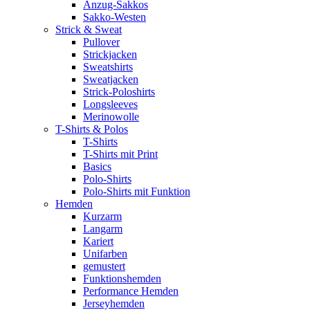
Anzug-Sakkos
Sakko-Westen
Strick & Sweat
Pullover
Strickjacken
Sweatshirts
Sweatjacken
Strick-Poloshirts
Longsleeves
Merinowolle
T-Shirts & Polos
T-Shirts
T-Shirts mit Print
Basics
Polo-Shirts
Polo-Shirts mit Funktion
Hemden
Kurzarm
Langarm
Kariert
Unifarben
gemustert
Funktionshemden
Performance Hemden
Jerseyhemden