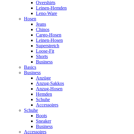
Overshirts
Leinen-Hemden
Leno-Ware
Hosen
Jeans
Chinos
Cargo-Hosen
Leinen-Hosen
Superstretch
Loose-Fit
Shorts
Business
Basics
Business
Anzüge
Anzug-Sakkos
Anzug-Hosen
Hemden
Schuhe
Accessoires
Schuhe
Boots
Sneaker
Business
Accessoires