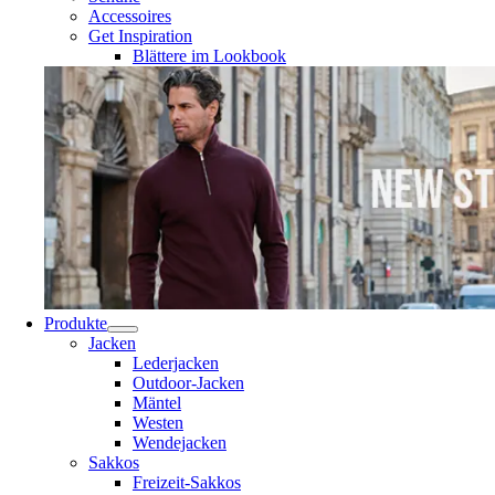
Accessoires
Get Inspiration
Blättere im Lookbook
Produkte
Jacken
Lederjacken
Outdoor-Jacken
Mäntel
Westen
Wendejacken
Sakkos
Freizeit-Sakkos