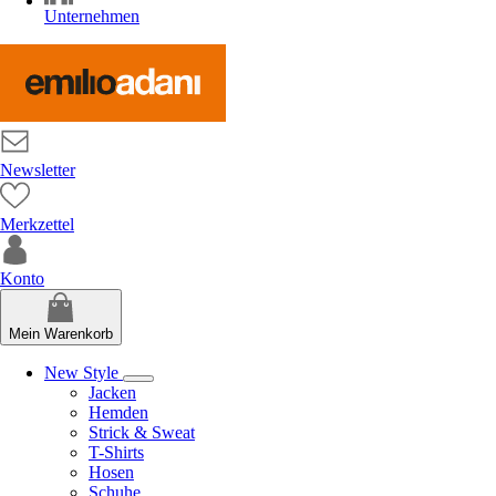
Unternehmen
Newsletter
Merkzettel
Konto
Mein Warenkorb
New Style
Jacken
Hemden
Strick & Sweat
T-Shirts
Hosen
Schuhe