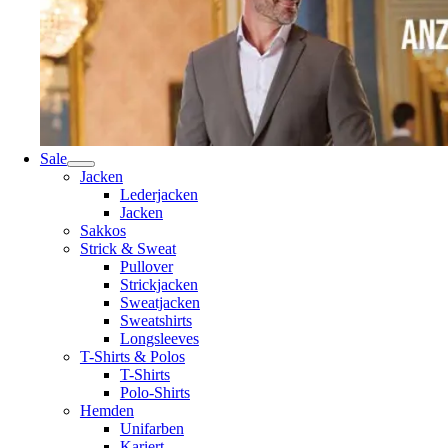
Sale
Jacken
Lederjacken
Jacken
Sakkos
Strick & Sweat
Pullover
Strickjacken
Sweatjacken
Sweatshirts
Longsleeves
T-Shirts & Polos
T-Shirts
Polo-Shirts
Hemden
Unifarben
Kariert