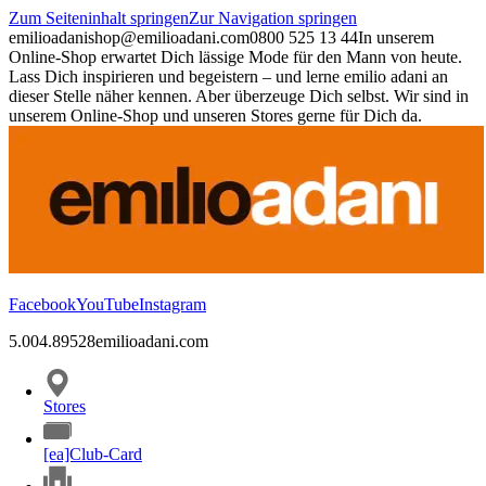
Zum Seiteninhalt springen
Zur Navigation springen
emilioadani
shop@emilioadani.com
0800 525 13 44
In unserem
Online-Shop erwartet Dich lässige Mode für den Mann von heute.
Lass Dich inspirieren und begeistern – und lerne emilio adani an
dieser Stelle näher kennen. Aber überzeuge Dich selbst. Wir sind in
unserem Online-Shop und unseren Stores gerne für Dich da.
Facebook
YouTube
Instagram
5.00
4.89
528
emilioadani.com
Stores
[ea]Club-Card