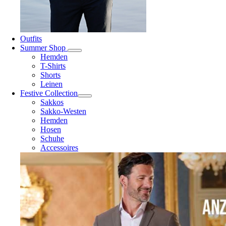
Outfits
Summer Shop
Hemden
T-Shirts
Shorts
Leinen
Festive Collection
Sakkos
Sakko-Westen
Hemden
Hosen
Schuhe
Accessoires