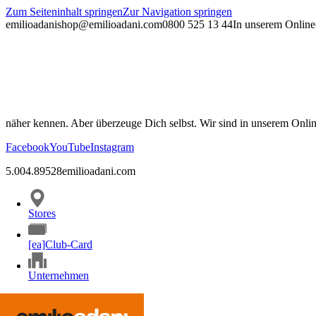
Zum Seiteninhalt springen
Zur Navigation springen
emilioadani
shop@emilioadani.com
0800 525 13 44
In unserem Online-
näher kennen. Aber überzeuge Dich selbst. Wir sind in unserem Onli
Facebook
YouTube
Instagram
5.00
4.89
528
emilioadani.com
Stores
[ea]Club-Card
Unternehmen