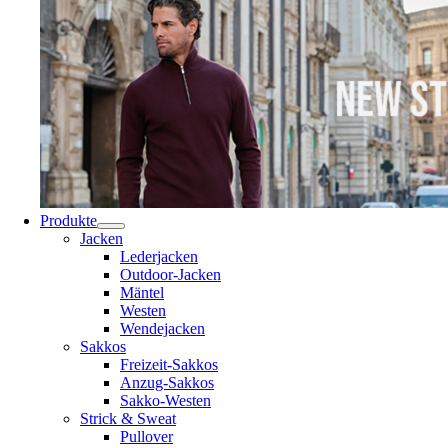
Produkte
Jacken
Lederjacken
Outdoor-Jacken
Mäntel
Westen
Wendejacken
Sakkos
Freizeit-Sakkos
Anzug-Sakkos
Sakko-Westen
Strick & Sweat
Pullover