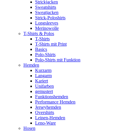
Strickjacken
Sweatshirts
Sweatjacken
Strick-Poloshirts
Longsleeves
Merinowolle
T-Shirts & Polos
T-Shirts
T-Shirts mit Print
Basics
Polo-Shirts
Polo-Shirts mit Funktion
Hemden
Kurzarm
Langarm
Kariert
Unifarben
gemustert
Funktionshemden
Performance Hemden
Jerseyhemden
Overshirts
Leinen-Hemden
Leno-Ware
Hosen